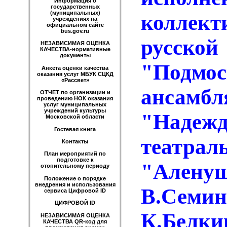
Информация о
государственных
(муниципальных)
колле
учреждениях на
официальном сайте
bus.gov.ru
русс
НЕЗАВИСИМАЯ ОЦЕНКА
КАЧЕСТВА-нормативные
документы
"Подмос
Анкета оценки качества
оказания услуг МБУК СЦКД
«Рассвет»
ансамбл
ОТЧЕТ по организации и
проведению НОК оказания
услуг муниципальных
учреждений культуры
"Надеж
Московской области
Гостевая книга
театра
Контакты
План мероприятий по
подготовке к
"Аленуш
отопительному периоду
Положение о порядке
внедрения и использования
В.Семин
сервиса Цифровой ID
ЦИФРОВОЙ ID
К.Белки
НЕЗАВИСИМАЯ ОЦЕНКА
КАЧЕСТВА QR-код для