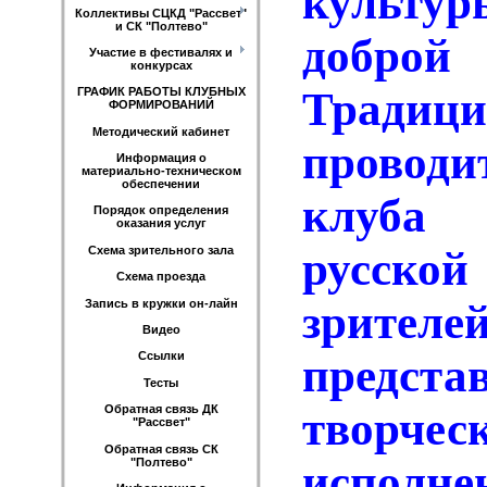
культ
Коллективы СЦКД "Рассвет"
и СК "Полтево"
добро
Участие в фестивалях и
конкурсах
Тради
ГРАФИК РАБОТЫ КЛУБНЫХ
ФОРМИРОВАНИЙ
Методический кабинет
проводи
Информация о
материально-техническом
обеспечении
клуба
Порядок определения
оказания услуг
Схема зрительного зала
русско
Схема проезда
Запись в кружки он-лайн
зрит
Видео
Ссылки
предста
Тесты
Обратная связь ДК
творче
"Рассвет"
Обратная связь СК
"Полтево"
исполне