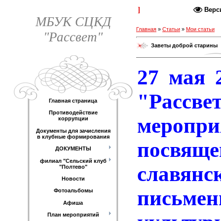
Каталог статей
Верс
МБУК СЦКД
Главная
»
Статьи
»
Мои статьи
"Рассвет"
Заветы доброй старины
27 мая 
"Расс
Главная страница
Противодействие
меропри
коррупции
Документы для зачисления
в клубные формирования
посвя
ДОКУМЕНТЫ
филиал "Сельский клуб
славянс
"Полтево"
Новости
пись
Фотоальбомы
Афиша
План мероприятий