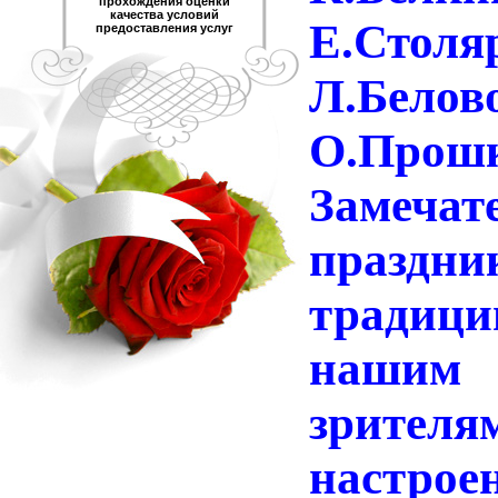
прохождения оценки
качества условий
Е.Столя
предоставления услуг
Л.Б
О.Прошк
Замечат
празд
традиц
нашим 
зрител
настрое