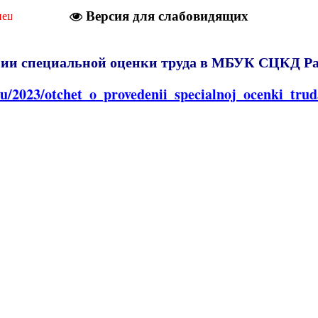
Версия для слабовидящих
пециальной оценки условий труда
нии специальной оценки труда в МБУК СЦКД Ра
.ru/2023/otchet_o_provedenii_specialnoj_ocenki_trud