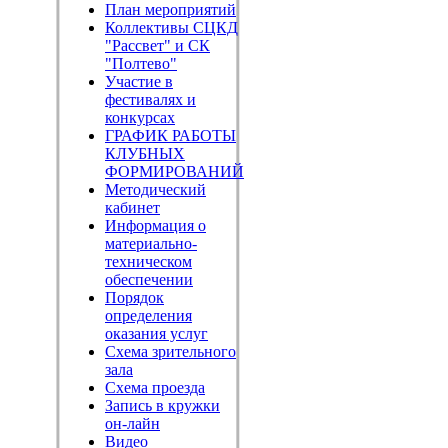
План мероприятий
Коллективы СЦКД
"Рассвет" и СК
"Полтево"
Участие в
фестивалях и
конкурсах
ГРАФИК РАБОТЫ
КЛУБНЫХ
ФОРМИРОВАНИЙ
Методический
кабинет
Информация о
материально-
техническом
обеспечении
Порядок
определения
оказания услуг
Схема зрительного
зала
Схема проезда
Запись в кружки
он-лайн
Видео