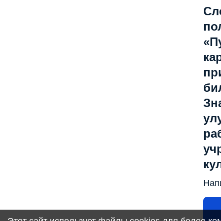
Сл
по
«П
ка
пр
би
Зна
ул
ра
уч
ку
Нап