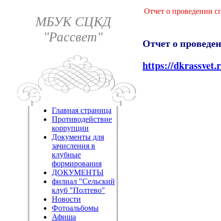
Отчет о проведении с
МБУК СЦКД
"Рассвет"
Отчет о проведе
https://dkrassvet
Главная страница
Противодействие
коррупции
Документы для
зачисления в
клубные
формирования
ДОКУМЕНТЫ
филиал "Сельский
клуб "Полтево"
Новости
Фотоальбомы
Афиша