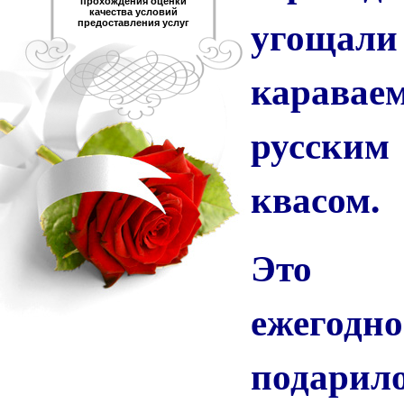
прохождения оценки
качества условий
угоща
предоставления услуг
карава
русски
квасом.
Это за
ежегодн
пода