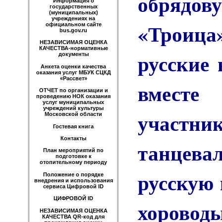
обрядо
Информация о
государственных
(муниципальных)
учреждениях на
«Троиц
официальном сайте
bus.gov.ru
НЕЗАВИСИМАЯ ОЦЕНКА
КАЧЕСТВА-нормативные
русские 
документы
Анкета оценки качества
оказания услуг МБУК СЦКД
«Рассвет»
вместе
ОТЧЕТ по организации и
проведению НОК оказания
услуг муниципальных
учреждений культуры
участн
Московской области
Гостевая книга
Контакты
танцев
План мероприятий по
подготовке к
отопительному периоду
русскую 
Положение о порядке
внедрения и использования
сервиса Цифровой ID
ЦИФРОВОЙ ID
хорово
НЕЗАВИСИМАЯ ОЦЕНКА
КАЧЕСТВА QR-код для