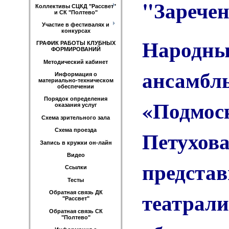
"Заречен
Коллективы СЦКД "Рассвет"
и СК "Полтево"
Участие в фестивалях и
конкурсах
Народн
ГРАФИК РАБОТЫ КЛУБНЫХ
ФОРМИРОВАНИЙ
Методический кабинет
ансамбл
Информация о
материально-техническом
обеспечении
«Подмос
Порядок определения
оказания услуг
Схема зрительного зала
Петухова
Схема проезда
Запись в кружки он-лайн
Видео
предста
Ссылки
Тесты
театрал
Обратная связь ДК
"Рассвет"
Обратная связь СК
"Полтево"