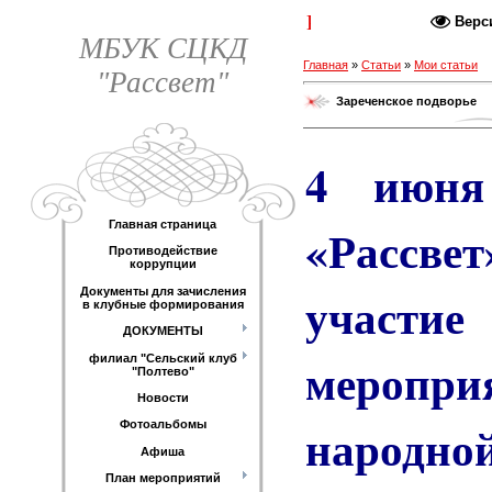
Каталог статей
Верс
МБУК СЦКД
Главная
»
Статьи
»
Мои статьи
"Рассвет"
Зареченское подворье
4 июня
«Расс
Главная страница
Противодействие
коррупции
участи
Документы для зачисления
в клубные формирования
ДОКУМЕНТЫ
мероприя
филиал "Сельский клуб
"Полтево"
Новости
народн
Фотоальбомы
Афиша
План мероприятий