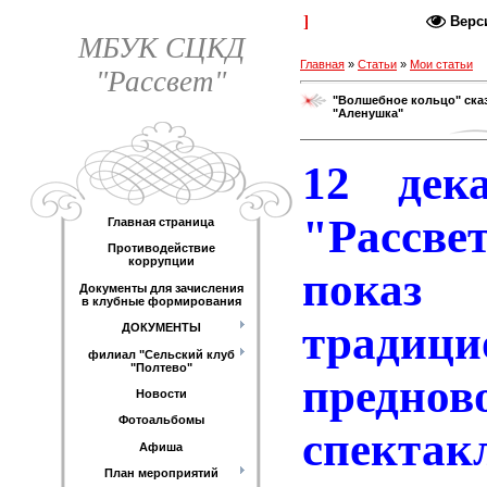
Каталог статей
Верс
МБУК СЦКД
Главная
»
Статьи
»
Мои статьи
"Рассвет"
"Волшебное кольцо" сказ
"Аленушка"
12 дек
"Рассв
Главная страница
Противодействие
коррупции
пока
Документы для зачисления
в клубные формирования
традиц
ДОКУМЕНТЫ
филиал "Сельский клуб
"Полтево"
преднов
Новости
Фотоальбомы
спекта
Афиша
План мероприятий