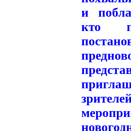
и побла
кто п
поста
преднов
предст
пригл
зрите
меро
ново