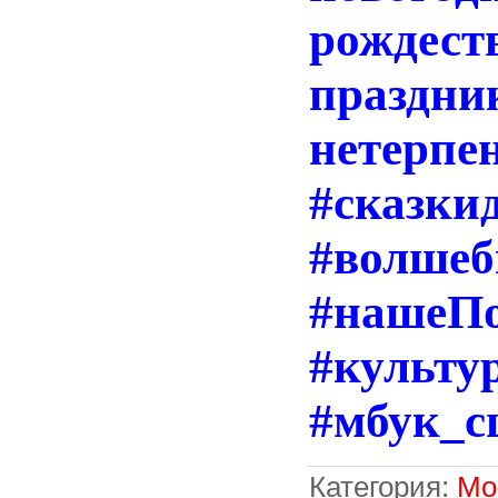
рождест
праз
нетерпе
#сказки
#волшеб
#нашеПо
#культу
#мбук_с
Категория
:
Мо