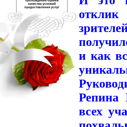
И это в
прохождения оценки
качества условий
предоставления услуг
откли
зрител
получил
и как вс
уникаль
Руково
Репина 
всех уч
похвал