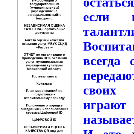
остатьс
Информация о
государственных
(муниципальных)
учреждениях на
если 
официальном сайте
bus.gov.ru
НЕЗАВИСИМАЯ ОЦЕНКА
талант
КАЧЕСТВА-нормативные
документы
Анкета оценки качества
Воспит
оказания услуг МБУК СЦКД
«Рассвет»
ОТЧЕТ по организации и
всегда 
проведению НОК оказания
услуг муниципальных
учреждений культуры
Московской области
переда
Гостевая книга
Контакты
своих 
План мероприятий по
подготовке к
отопительному периоду
играю
Положение о порядке
внедрения и использования
сервиса Цифровой ID
называе
ЦИФРОВОЙ ID
НЕЗАВИСИМАЯ ОЦЕНКА
КАЧЕСТВА QR-код для