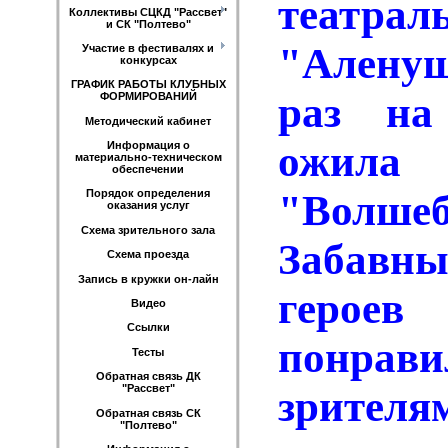
театра
Коллективы СЦКД "Рассвет"
и СК "Полтево"
"Алену
Участие в фестивалях и
конкурсах
ГРАФИК РАБОТЫ КЛУБНЫХ
раз на
ФОРМИРОВАНИЙ
Методический кабинет
ожил
Информация о
материально-техническом
обеспечении
"Волше
Порядок определения
оказания услуг
Схема зрительного зала
Забавны
Схема проезда
Запись в кружки он-лайн
геро
Видео
Ссылки
понрав
Тесты
Обратная связь ДК
"Рассвет"
зрителя
Обратная связь СК
"Полтево"