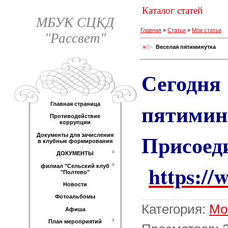
Каталог статей
МБУК СЦКД
Главная
»
Статьи
»
Мои статьи
"Рассвет"
Веселая пятиминутка
Сегодня
пятими
Главная страница
Противодействие
коррупции
Присо
Документы для зачисления
в клубные формирования
ДОКУМЕНТЫ
https:/
филиал "Сельский клуб
"Полтево"
Новости
Фотоальбомы
Категория
:
Мо
Афиша
План мероприятий