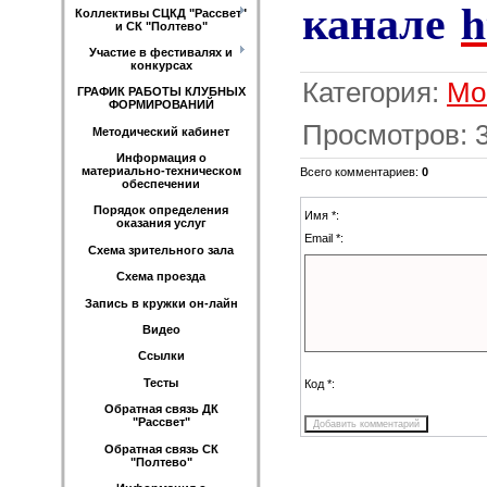
канале
h
Коллективы СЦКД "Рассвет"
и СК "Полтево"
Участие в фестивалях и
конкурсах
Категория
:
Мо
ГРАФИК РАБОТЫ КЛУБНЫХ
ФОРМИРОВАНИЙ
Просмотров
:
Методический кабинет
Информация о
материально-техническом
Всего комментариев
:
0
обеспечении
Порядок определения
Имя *:
оказания услуг
Email *:
Схема зрительного зала
Схема проезда
Запись в кружки он-лайн
Видео
Ссылки
Тесты
Код *:
Обратная связь ДК
"Рассвет"
Обратная связь СК
"Полтево"