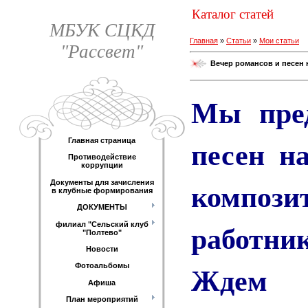
Каталог статей
МБУК СЦКД
Главная
»
Статьи
»
Мои статьи
"Рассвет"
Вечер романсов и песен 
Мы пред
песен н
Главная страница
Противодействие
коррупции
компози
Документы для зачисления
в клубные формирования
ДОКУМЕНТЫ
работни
филиал "Сельский клуб
"Полтево"
Новости
Жд
Фотоальбомы
Афиша
План мероприятий