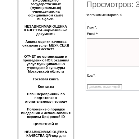
Информация о
Просмотров
:
государственных
(муниципальных)
учреждениях на
Всего комментариев
:
0
официальном сайте
bus.gov.ru
НЕЗАВИСИМАЯ ОЦЕНКА
Имя *:
КАЧЕСТВА-нормативные
Email *:
документы
Анкета оценки качества
оказания услуг МБУК СЦКД
«Рассвет»
ОТЧЕТ по организации и
проведению НОК оказания
услуг муниципальных
учреждений культуры
Московской области
Код *:
Гостевая книга
Контакты
План мероприятий по
подготовке к
отопительному периоду
Положение о порядке
внедрения и использования
сервиса Цифровой ID
ЦИФРОВОЙ ID
НЕЗАВИСИМАЯ ОЦЕНКА
КАЧЕСТВА QR-код для