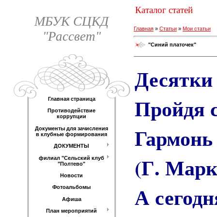
Каталог статей
МБУК СЦКД
Главная
»
Статьи
»
Мои статьи
"Рассвет"
"Синий платочек"
Десятки 
Пройдя с
Главная страница
Противодействие
коррупции
Гармонь 
Документы для зачисления
в клубные формирования
ДОКУМЕНТЫ
(Г. Марк
филиал "Сельский клуб
"Полтево"
Новости
А сегодн
Фотоальбомы
Афиша
План мероприятий