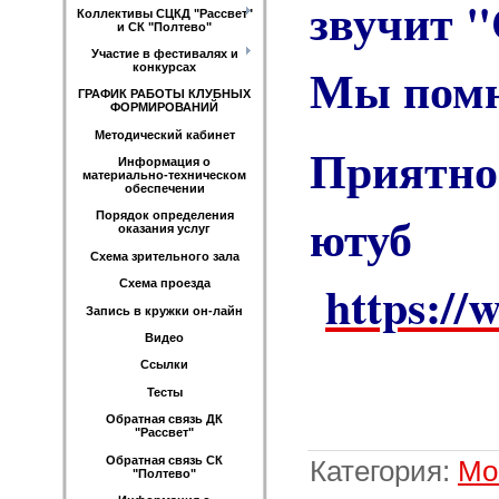
звучит "
Коллективы СЦКД "Рассвет"
и СК "Полтево"
Участие в фестивалях и
Мы помн
конкурсах
ГРАФИК РАБОТЫ КЛУБНЫХ
ФОРМИРОВАНИЙ
Методический кабинет
Приятно
Информация о
материально-техническом
обеспечении
ю
Порядок определения
оказания услуг
Схема зрительного зала
https:/
Схема проезда
Запись в кружки он-лайн
Видео
Ссылки
Тесты
Обратная связь ДК
"Рассвет"
Обратная связь СК
Категория
:
Мо
"Полтево"