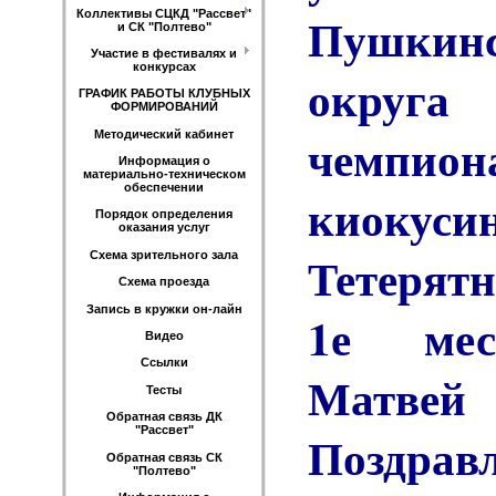
Пушкинс
Коллективы СЦКД "Рассвет"
и СК "Полтево"
Участие в фестивалях и
конкурсах
округ
ГРАФИК РАБОТЫ КЛУБНЫХ
ФОРМИРОВАНИЙ
чемп
Методический кабинет
Информация о
материально-техническом
обеспечении
киокуси
Порядок определения
оказания услуг
Тетерят
Схема зрительного зала
Схема проезда
Запись в кружки он-лайн
1е мест
Видео
Ссылки
Матвей
Тесты
Обратная связь ДК
"Рассвет"
Поздра
Обратная связь СК
"Полтево"