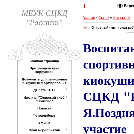
Каталог статей
Верс
МБУК СЦКД
Главная
»
Статьи
»
Мои статьи
"Рассвет"
Открытый чемпионат куб
Воспита
спорти
Главная страница
Противодействие
коррупции
киокушин
Документы для зачисления
в клубные формирования
СЦКД "Р
ДОКУМЕНТЫ
филиал "Сельский клуб
"Полтево"
Я.Поздн
Новости
Фотоальбомы
участ
Афиша
План мероприятий