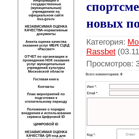
спортсм
Информация о
государственных
(муниципальных)
учреждениях на
официальном сайте
новых по
bus.gov.ru
НЕЗАВИСИМАЯ ОЦЕНКА
КАЧЕСТВА-нормативные
документы
Категория
:
Мо
Анкета оценки качества
оказания услуг МБУК СЦКД
Rassbet
(03.11
«Рассвет»
ОТЧЕТ по организации и
проведению НОК оказания
Просмотров
:
услуг муниципальных
учреждений культуры
Московской области
Всего комментариев
:
0
Гостевая книга
Имя *:
Контакты
Email *:
План мероприятий по
подготовке к
отопительному периоду
Положение о порядке
внедрения и использования
сервиса Цифровой ID
ЦИФРОВОЙ ID
НЕЗАВИСИМАЯ ОЦЕНКА
Код *:
КАЧЕСТВА QR-код для