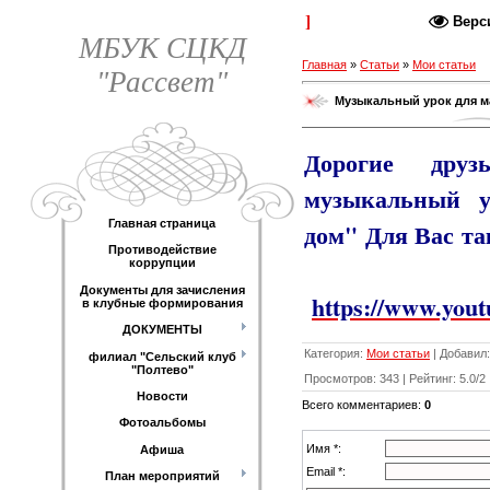
Каталог статей
Верс
МБУК СЦКД
Главная
»
Статьи
»
Мои статьи
"Рассвет"
Музыкальный урок для м
Дорогие дру
музыкальный 
Главная страница
дом" Для Вас т
Противодействие
коррупции
Документы для зачисления
https://www.yo
в клубные формирования
ДОКУМЕНТЫ
Категория
:
Мои статьи
|
Добавил
:
филиал "Сельский клуб
"Полтево"
Просмотров
:
343
|
Рейтинг
:
5.0
/
2
Новости
Всего комментариев
:
0
Фотоальбомы
Имя *:
Афиша
Email *:
План мероприятий