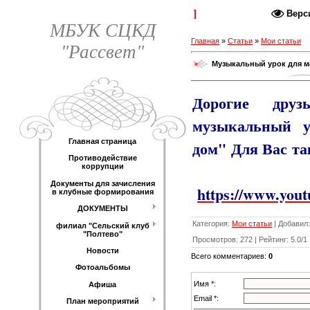
Каталог статей
Верс
МБУК СЦКД
Главная
»
Статьи
»
Мои статьи
"Рассвет"
Музыкальный урок для м
Дорогие дру
музыкальный 
Главная страница
дом" Для Вас т
Противодействие
коррупции
Документы для зачисления
https://www.yo
в клубные формирования
ДОКУМЕНТЫ
Категория
:
Мои статьи
|
Добавил
:
филиал "Сельский клуб
"Полтево"
Просмотров
:
272
|
Рейтинг
:
5.0
/
1
Новости
Всего комментариев
:
0
Фотоальбомы
Имя *:
Афиша
Email *:
План мероприятий