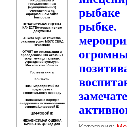
Информация о
государственных
(муниципальных)
рыбак
учреждениях на
официальном сайте
bus.gov.ru
рыбке. 
НЕЗАВИСИМАЯ ОЦЕНКА
КАЧЕСТВА-нормативные
документы
меропри
Анкета оценки качества
оказания услуг МБУК СЦКД
«Рассвет»
огро
ОТЧЕТ по организации и
проведению НОК оказания
услуг муниципальных
учреждений культуры
позитив
Московской области
Гостевая книга
воспита
Контакты
План мероприятий по
подготовке к
замеч
отопительному периоду
Положение о порядке
внедрения и использования
активног
сервиса Цифровой ID
ЦИФРОВОЙ ID
НЕЗАВИСИМАЯ ОЦЕНКА
КАЧЕСТВА QR-код для
Категория
:
Мо