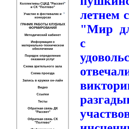
пушкин
Коллективы СЦКД "Рассвет"
и СК "Полтево"
летнем 
Участие в фестивалях и
конкурсах
"Мир дл
ГРАФИК РАБОТЫ КЛУБНЫХ
ФОРМИРОВАНИЙ
Методический кабинет
с о
Информация о
материально-техническом
обеспечении
удоволь
Порядок определения
оказания услуг
Схема зрительного зала
отвеча
Схема проезда
Запись в кружки он-лайн
виктори
Видео
Ссылки
разгады
Тесты
Обратная связь ДК
учас
"Рассвет"
Обратная связь СК
"Полтево"
инсцени