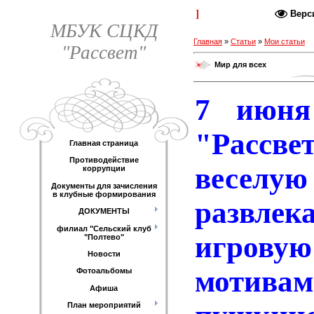
Каталог статей
Верс
МБУК СЦКД
Главная
»
Статьи
»
Мои статьи
"Рассвет"
Мир для всех
7 июня
"Расс
Главная страница
Противодействие
веселую
коррупции
Документы для зачисления
в клубные формирования
развлек
ДОКУМЕНТЫ
филиал "Сельский клуб
игровую
"Полтево"
Новости
мотив
Фотоальбомы
Афиша
План мероприятий