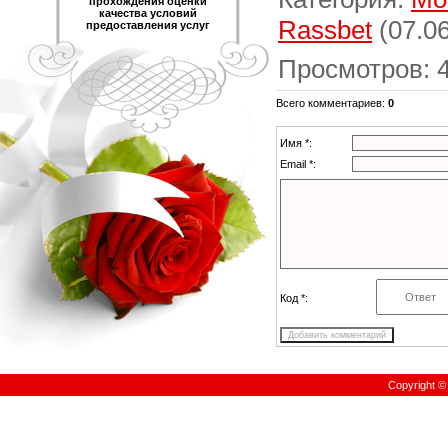
прохождения оценки
качества условий
Rassbet
(07.06
предоставления услуг
Просмотров
:
Всего комментариев
:
0
Имя *:
Email *:
Код *:
Copyright 