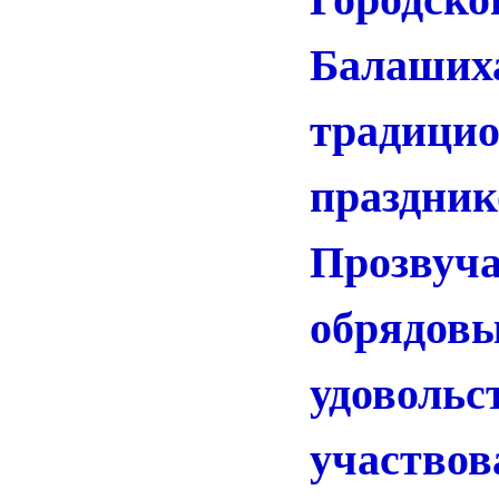
Бал
традици
праздник
Прозвуч
обрядовы
удовольс
участво