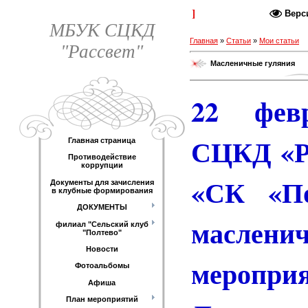
Каталог статей
Верс
МБУК СЦКД
Главная
»
Статьи
»
Мои статьи
"Рассвет"
Масленичные гуляния
22 фев
СЦКД «Р
Главная страница
Противодействие
коррупции
«СК «По
Документы для зачисления
в клубные формирования
ДОКУМЕНТЫ
маслени
филиал "Сельский клуб
"Полтево"
Новости
меропри
Фотоальбомы
Афиша
План мероприятий