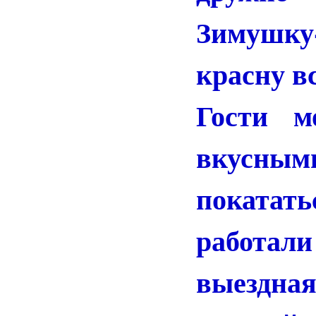
Зимушку
красну в
Гости м
вкусны
покатать
работал
выездн