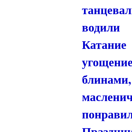
танцев
водил
Катани
угощение
блина
маслени
понрави
Праздни