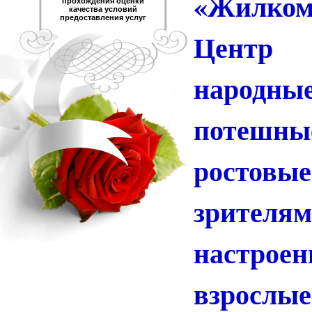
«Жилко
прохождения оценки
качества условий
предоставления услуг
Центр
народ
потешны
ростовы
зрител
настрое
взрослые