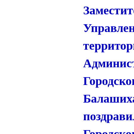
Замести
Управле
террито
Админис
Городс
Балаших
поздра
Городс