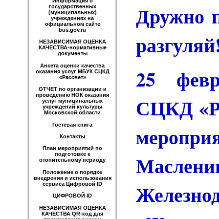
Информация о
Дружно п
государственных
(муниципальных)
учреждениях на
официальном сайте
bus.gov.ru
разгуляй
НЕЗАВИСИМАЯ ОЦЕНКА
КАЧЕСТВА-нормативные
документы
Анкета оценки качества
25 февр
оказания услуг МБУК СЦКД
«Рассвет»
ОТЧЕТ по организации и
проведению НОК оказания
СЦКД «Ра
услуг муниципальных
учреждений культуры
Московской области
Гостевая книга
меропри
Контакты
План мероприятий по
Маслен
подготовке к
отопительному периоду
Положение о порядке
внедрения и использования
Железн
сервиса Цифровой ID
ЦИФРОВОЙ ID
НЕЗАВИСИМАЯ ОЦЕНКА
КАЧЕСТВА QR-код для