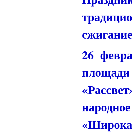
традици
сжигание
26 февра
площад
«Расс
народ
«Широка