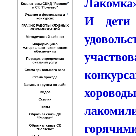
Лакомка»
Коллективы СЦКД "Рассвет"
и СК "Полтево"
И дети
Участие в фестивалях и
конкурсах
ГРАФИК РАБОТЫ КЛУБНЫХ
ФОРМИРОВАНИЙ
удовольс
Методический кабинет
Информация о
материально-техническом
участво
обеспечении
Порядок определения
оказания услуг
конкур
Схема зрительного зала
Схема проезда
Запись в кружки он-лайн
хороводы
Видео
Ссылки
лакоми
Тесты
Обратная связь ДК
"Рассвет"
горячи
Обратная связь СК
"Полтево"