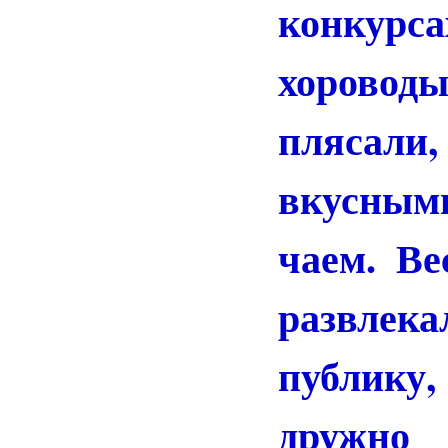
конкур
хоров
плясал
вкусны
чаем. Ве
развлек
публику
дружн