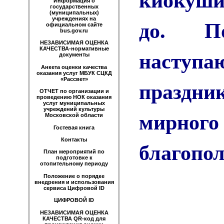
Информация о
государственных
(муниципальных)
до. По
учреждениях на
официальном сайте
bus.gov.ru
НЕЗАВИСИМАЯ ОЦЕНКА
наступ
КАЧЕСТВА-нормативные
документы
Анкета оценки качества
оказания услуг МБУК СЦКД
праздн
«Рассвет»
ОТЧЕТ по организации и
проведению НОК оказания
услуг муниципальных
учреждений культуры
мирн
Московской области
Гостевая книга
Контакты
благопо
План мероприятий по
подготовке к
отопительному периоду
Положение о порядке
внедрения и использования
сервиса Цифровой ID
ЦИФРОВОЙ ID
НЕЗАВИСИМАЯ ОЦЕНКА
КАЧЕСТВА QR-код для