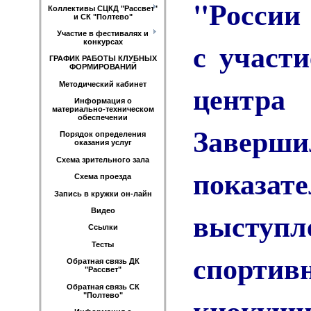
"России
Коллективы СЦКД "Рассвет"
и СК "Полтево"
Участие в фестивалях и
с участ
конкурсах
ГРАФИК РАБОТЫ КЛУБНЫХ
ФОРМИРОВАНИЙ
центра
Методический кабинет
Информация о
материально-техническом
обеспечении
Заверш
Порядок определения
оказания услуг
Схема зрительного зала
показате
Схема проезда
Запись в кружки он-лайн
выступл
Видео
Ссылки
Тесты
спорти
Обратная связь ДК
"Рассвет"
Обратная связь СК
киокуши
"Полтево"