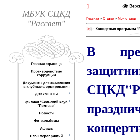
Каталог статей
Верс
МБУК СЦКД
Главная
»
Статьи
»
Мои статьи
"Рассвет"
Концертная программа "
В пре
защитн
Главная страница
Противодействие
коррупции
СЦКД"Ра
Документы для зачисления
в клубные формирования
ДОКУМЕНТЫ
праздни
филиал "Сельский клуб
"Полтево"
Новости
концерт
Фотоальбомы
Афиша
План мероприятий