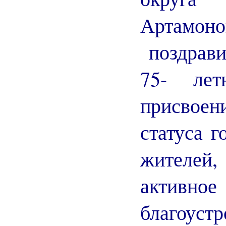
Арта
поздрави
75- лет
присво
статуса г
жителе
активн
благоуст