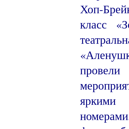
Хоп-Брей
класс «З
театра
«Аленуш
провел
мероприя
яркими
номерами