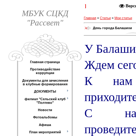
Каталог статей
Верс
МБУК СЦКД
Главная
»
Статьи
»
Мои статьи
"Рассвет"
День города Балашихи
У Балаши
Ждем сего
Главная страница
Противодействие
коррупции
К нам
Документы для зачисления
в клубные формирования
приходите
ДОКУМЕНТЫ
филиал "Сельский клуб
"Полтево"
С нам
Новости
Фотоальбомы
проведите
Афиша
План мероприятий