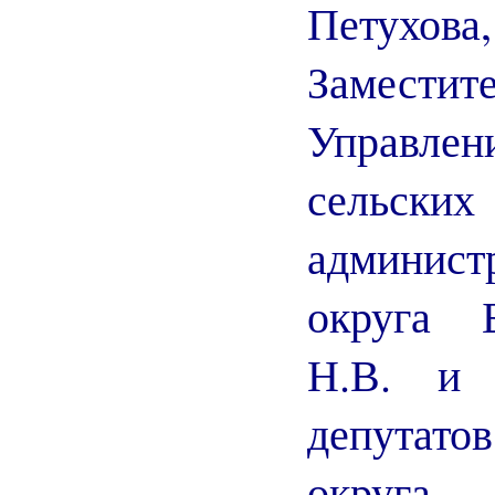
Петухова,
Замести
Управл
сельск
админист
округа 
Н.В. и 
депутат
округ