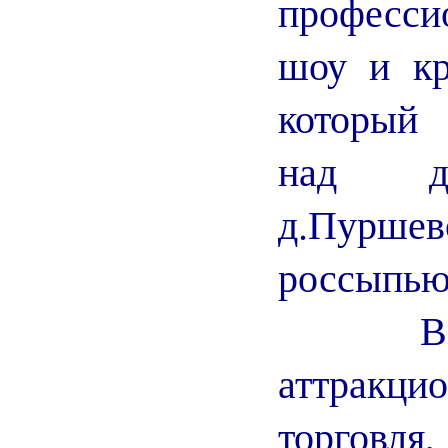
професс
шоу и кр
который
над д.
д.Пурш
россыпью
Весь д
аттракц
торговля