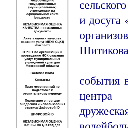
сельског
Информация о
государственных
(муниципальных)
учреждениях на
и досуга 
официальном сайте
bus.gov.ru
НЕЗАВИСИМАЯ ОЦЕНКА
КАЧЕСТВА-нормативные
организ
документы
Анкета оценки качества
оказания услуг МБУК СЦКД
Шитикова
«Рассвет»
ОТЧЕТ по организации и
проведению НОК оказания
услуг муниципальных
В че
учреждений культуры
Московской области
Гостевая книга
события 
Контакты
План мероприятий по
центра 
подготовке к
отопительному периоду
Положение о порядке
внедрения и использования
дружеска
сервиса Цифровой ID
ЦИФРОВОЙ ID
волейбол
НЕЗАВИСИМАЯ ОЦЕНКА
КАЧЕСТВА QR-код для