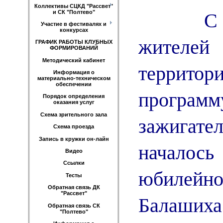
Коллективы СЦКД "Рассвет"
С приг
и СК "Полтево"
Участие в фестивалях и
конкурсах
жител
ГРАФИК РАБОТЫ КЛУБНЫХ
ФОРМИРОВАНИЙ
Методический кабинет
территор
Информация о
материально-техническом
обеспечении
програм
Порядок определения
оказания услуг
Схема зрительного зала
зажигат
Схема проезда
Запись в кружки он-лайн
началос
Видео
Ссылки
юбилейн
Тесты
Обратная связь ДК
"Рассвет"
Балаших
Обратная связь СК
"Полтево"