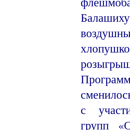
флешмо
Балаших
воздуш
хлопушк
розыгр
Прогр
сменилос
с участ
групп «