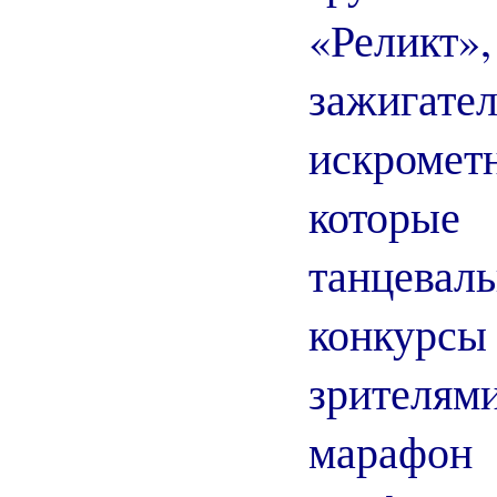
«Реликт»
зажигател
искроме
котор
танцев
конкур
зрителям
марафо