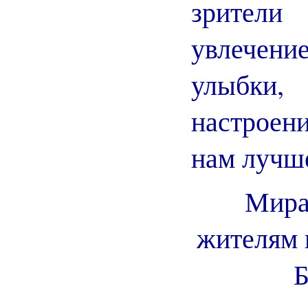
зрител
увлечен
улыбки
настроен
нам лучш
Мира
жителям 
Б