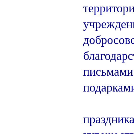
территор
учре
доброс
благодар
письмам
подаркам
Зате
праздн