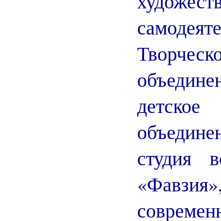
художест
самодеят
Творческ
объедине
детское
объедин
студия в
«Фавз
современ