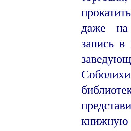
прокатит
даже на
запись в
заведующ
Соболих
библиоте
представ
книжную