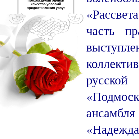
прохождения оценки
качества условий
«Рассвет
предоставления услуг
часть пр
выступл
коллек
русс
«Подмоск
ансамбл
«Надеж