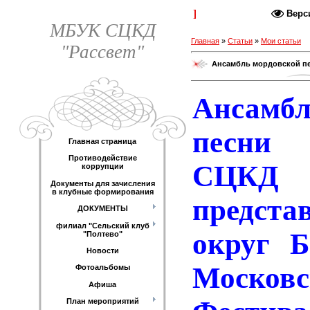
Каталог статей
Верс
МБУК СЦКД
Главная
»
Статьи
»
Мои статьи
"Рассвет"
Ансамбль мордовской п
Ансамб
песни
Главная страница
Противодействие
СЦКД
коррупции
Документы для зачисления
в клубные формирования
предста
ДОКУМЕНТЫ
филиал "Сельский клуб
округ Б
"Полтево"
Новости
Московс
Фотоальбомы
Афиша
План мероприятий