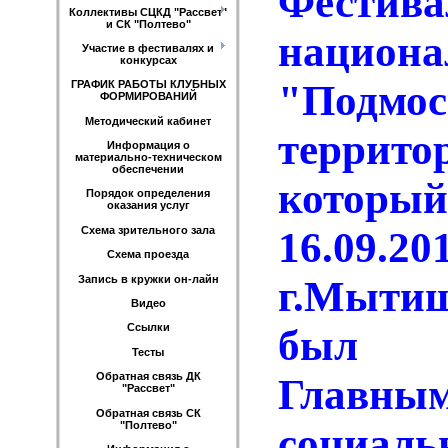
Фестива
Коллективы СЦКД "Рассвет"
и СК "Полтево"
национа
Участие в фестивалях и
конкурсах
"Под
ГРАФИК РАБОТЫ КЛУБНЫХ
ФОРМИРОВАНИЙ
Методический кабинет
террит
Информация о
материально-техническом
обеспечении
кото
Порядок определения
оказания услуг
Схема зрительного зала
16.0
Схема проезда
Запись в кружки он-лайн
г.Мыти
Видео
Ссылки
был о
Тесты
Обратная связь ДК
Главны
"Рассвет"
Обратная связь СК
"Полтево"
социаль