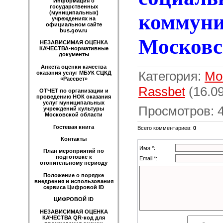
Информация о
государственных
(муниципальных)
коммун
учреждениях на
официальном сайте
bus.gov.ru
Московс
НЕЗАВИСИМАЯ ОЦЕНКА
КАЧЕСТВА-нормативные
документы
Анкета оценки качества
Категория
:
Мо
оказания услуг МБУК СЦКД
«Рассвет»
Rassbet
(16.09
ОТЧЕТ по организации и
проведению НОК оказания
услуг муниципальных
Просмотров
:
учреждений культуры
Московской области
Гостевая книга
Всего комментариев
:
0
Контакты
Имя *:
План мероприятий по
подготовке к
Email *:
отопительному периоду
Положение о порядке
внедрения и использования
сервиса Цифровой ID
ЦИФРОВОЙ ID
НЕЗАВИСИМАЯ ОЦЕНКА
КАЧЕСТВА QR-код для